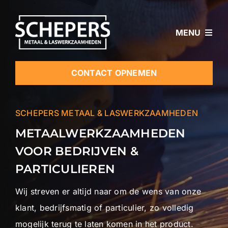
Ga
naar
MENU
inhoud
Home
CONTACT OPNEMEN
Diensten
SCHEPERS METAAL & LASWERKZAAMHEDEN
Projecten
METAALWERKZAAMHEDEN
Over ons
VOOR BEDRIJVEN &
PARTICULIEREN
Wij streven er altijd naar om de wens van onze
klant, bedrijfsmatig of particulier, zo volledig
mogelijk terug te laten komen in het product.