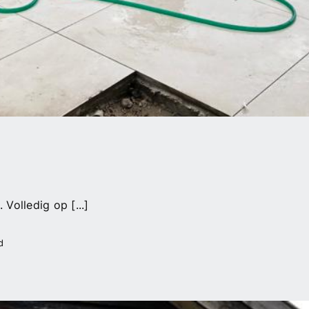
Volledig op [...]
voor
d
Zwembad