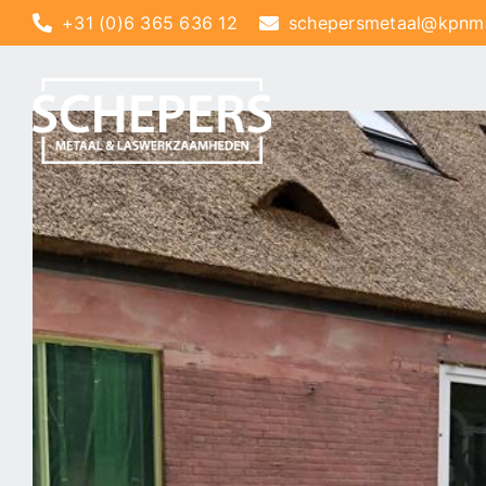
Ga
+31 (0)6 365 636 12
schepersmetaal@kpnmai
naar
inhoud