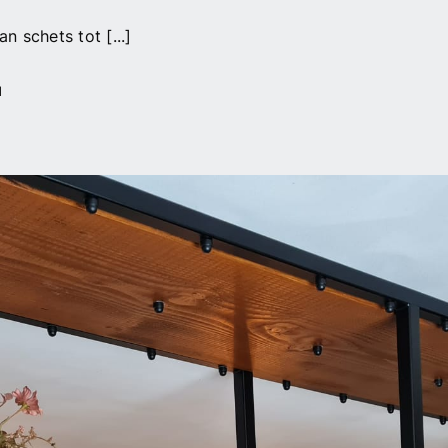
 schets tot [...]
voor
d
Paardenstallen